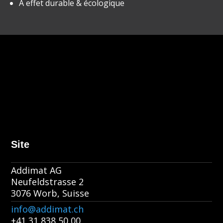
À effet durable & écologique
Site
Addimat AG
Neufeldstrasse 2
3076 Worb, Suisse
info@addimat.ch
+41 31 838 50 00